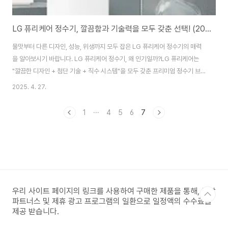
LG 퓨리케어 정수기, 깔끔함과 기술력을 모두 갖춘 선택! (2025년 최신)
물맛부터 다른 디자인, 성능, 위생까지 모두 잡은 LG 퓨리케어 정수기의 매력
을 알아보시기 바랍니다. LG 퓨리케어 정수기, 왜 인기일까?LG 퓨리케어는
"깔끔한 디자인 + 첨단 기술 + 직수 시스템"을 모두 갖춘 프리미엄 정수기 브
랜드이며 직수형 정수기로 항상 신선한 물 제공 무관수 시스템(탱크 없음)으로
2025. 4. 27.
위생 걱정 최소화에 자동살균, 스마트 기능 강화 또 특히, 위생에 민감한 소비자
들과 신혼부부, 가족 단위 사용자들에게 인기가 높습니다. (코웨이 정수기
1
···
4
5
6
7
2025년 최신 가이드에 관한 글을 보시려면 아래 이미지를 클릭) LG 퓨리케어
정수기 주요 특징LG퓨리케어 정수기 주요 특징에 대한 구분 설명을 자세히 확
인하시고 구매하시기 바랍니다. LG 퓨리케어 추천 모델1. 퓨리케어 슬림 업다
운 정수기상하좌..
우리 사이트 페이지의 링크를 사용하여 구매한 제품을 통해, 쿠팡
파트너스 및 제휴 광고 프로그램의 일환으로 일정액의 수수료를
제공 받습니다.