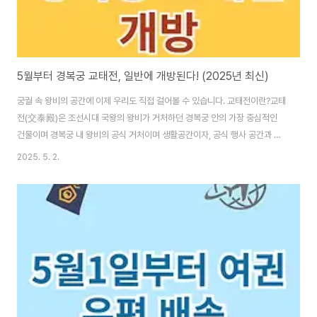
5월부터 경복궁 교태전, 일반에 개방된다! (2025년 최신)
궁궐 속 왕비의 공간에 이제 우리도 직접 걸어볼 수 있습니다. 교태전이란?교태
전(交泰殿)은 조선시대 국왕의 왕비가 거처하던 경복궁 안의 가장 중심적인
건물이며 경복궁 내 왕비의 공식 거처이며 생활공간이자, 공식 행사 공간과 아
름다운 아미산 정원과 함께 구성된 곳으로 그동안 교태전은 복원공사 및 문화
2025. 5. 2.
재 보호를 위해 일반인 출입이 제한되었던 구역입니다. 2025년 5월, 교태전
개방 내용 요약따로 예약 없이 경복궁 관람 티켓만 있으면 교태전까지 자유롭
게 둘러볼 수 있음을 확인하시기 바랍니다. 교태전 관람 포인트🏯 고즈넉한 왕
비의 거처를 직접 둘러보기🌸 아미산 정원의 아름다운 굴뚝 장식 감상📸 고풍
스러운 교태전 전경에서 인생샷 남기기🧠 조선 왕실 여성들의 생활사를 직접
느껴보기 교태전 관람 주의..