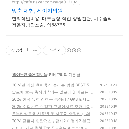
http://cafe.naver.com/sage012
광고
맞춤 체형, 세이지의원
합리적인비용, 대표원장 직접 정밀진단, 비수술적
저온지방감소술, 의58738
공감
구독하기
'
알아두면 좋은 정보들
' 카테고리의 다른 글
2026년 최신 육아휴직 늘리는 방법 BEST 5
2025.10.20
알로에 효능 총정리 / 먹는 알로에 & 바르는 알
(0)
2025.10.19
로에 & 보관방법
2026 한국 유학 장학금 총정리 / GKS & 대학
(0)
2025.10.19
& 기업
2025 수의사도 인정한 고양이사료 추천 TOP
(0)
2025.10.19
5 / 영양 & 사용량
온누리상품권 사용법 및 사용처 총정리 (+환급
(0)
2025.10.17
& 조회방법)
2026 근로자 연말정산 / 언제? 어떻게? 환급받
(0)
2025.10.16
는 법 & 준비 체크리스트
강아지 사료 추천 Top 5 – 순위 & 영양 & 사료
(0)
2025.10.15