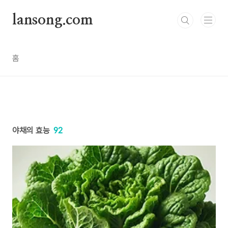
본문 바로가기
lansong.com
홈
야채의 효능
92