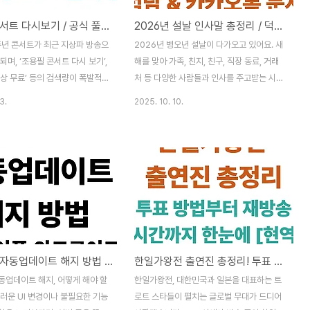
조용필 콘서트 다시보기 / 공식 풀영상·무료 감상법 총정리!
2026년 설날 인사말 총정리 / 덕담 & 카카오톡 문자
주년 콘서트가 최근 지상파 방송으
2026년 병오년 설날이 다가오고 있어요. 새
되며, ‘조용필 콘서트 다시 보기’,
해를 맞아 가족, 친지, 친구, 직장 동료, 거래
상 무료’ 등의 검색량이 폭발적
처 등 다양한 사람들과 인사를 주고받는 시기
고 있습니다. 공식 채널에서 무료
죠.하지만 막상 어떤 말을 해야 할지 고민되
3.
2025. 10. 10.
 있는 경로와, CD 구매, VOD 보
기도 하고, 진심을 어떻게 담아야 할지 막막
 하이라이트 영상까지 정리해 드립
할 때가 있어요.그래서 오늘은 상황별로 바로
필 콘서트 다시 보기｜공식 유튜브
사용할 수 있는 2026년 설날 인사말 50가
 공식 유튜브 채널에서 무료로 감
지를 정리해 봤어요.카카오톡 문자로도 보내
공연 영상들입니다:▶ 조용필 50
기 쉽고, SNS나 메신저에도 활용할 수 있는
 풀영상 (2018.05.12)▶ 조용
문구들이니 필요할 때 자유롭게 복사해서 사
l ver.2 (no cut)▶ 인천공연
용하세요! 가족에게 전하는 따뜻한 설날 인사
8.11.17)▶ 조용필 콘서트 하이
말 가족에게는 누구보다 진심 어린 말이 중요
록 전체 보기💡 TIP: 유튜브
하죠. 따뜻한 마음을 담아 전해 보세요.새해
카카오톡 자동업데이트 해지 방법 / 아이폰·안드로이드 최신 가이드
한일가왕전 출연진 총정리! 투표 방법부터 재방송 시간까지 한눈에 [현역가왕 vs 트롯걸즈재팬]
 직접 감상하시면 고화질로 감
복 많이 받으세요! 올해는 우리 가족 모두 건
 일부 영상은 한정 공개 중입니
강하고 웃음 가득한 한 해 되시길 기도할게
동업데이트 해지, 어떻게 해야 할
한일가왕전, 대한민국과 일본을 대표하는 트
avve..
요.사랑하는 가족과 함께하는 설날, 마음만은
러운 UI 변경이나 불필요한 기능
로트 스타들이 펼치는 글로벌 무대가 드디어