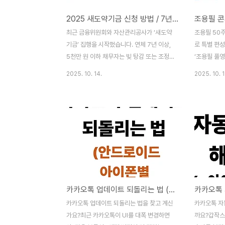
2025 새도약기금 신청 방법 / 7년 이상 연체자 채무 감면 조건
최근 금융위원회와 자산관리공사가 ‘새도약
조용필 50
기금’ 집행을 시작했습니다. 연체 7년 이상,
로 특별 편성
5천만 원 이하 채무자는 빚 탕감 또는 조정을
‘조용필 풀영
받을 수 있어 ‘새도약기금 신청’, ‘대출 자격’,
으로 증가하
2025. 10. 14.
2025. 10. 1
‘무료 조회’ 같은 키워드 검색이 급증하고 있
로 감상할 수
습니다. 새도약기금이란?오래된 연체 채무를
기, 유튜브
사들여 없애주거나, 갚기 쉽게 조정해주는 제
니다. 조용
도예요.정부가 운영하는 ‘빚 정리 전용 기
풀영상 모음
금’이라고 보면 됩니다.최대 113만 명 이상이
상 가능한 
혜택을 받을 수 있어요.신청 기간은 따로 없
주년 서울공연
지만, 빨리 확인할수록 유리합니다. 누가 대
필 콘서트 ful
상일까요? (자격 조건)항목 내용연체 기간7
풀영상 (201
년 이상 연체된 채무자채무 금액5천만 원 이
라이트 재생목
카카오톡 업데이트 되돌리는 법 (안드로이드·아이폰별 완벽 정리)
하 개인 또는 개인사업자 채무채권 종류은행,
공식채널에서
카드사, 캐피탈 등 금융사 보유 ..
상 가능하며,
카카오톡 업데이트 되돌리는 법을 찾고 계신
카카오톡 자
다. 웨이브(W
가요?최근 카카오톡이 UI를 대폭 변경하면
까요?갑작스